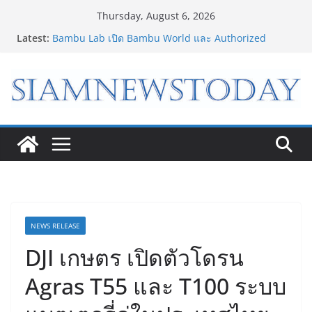
Skip
Thursday, August 6, 2026
to
Latest:
Bambu Lab เปิด Bambu World และ Authorized
content
Premium Store แห่งแรกในไทย สร้าง Community แห่ง
การเรียนรู้ผ่าน 3D Printing
เจาะเบื้องหลังความสำเร็จของ The 1 Day 2026 จาก
แคมเปญสู่ Shopping Phenomenon ของไทย
8.8 “ซูเลียน” รวมพลังนักธุรกิจทั่วประเทศ จัดประชุมใหญ่
แห่งปี พบ CEO “ดร.ปิยะวัฒน์” ถ่ายทอดวิสัยทัศน์ธุรกิจ
พร้อมฟรีคอนเสิร์ต “โชค รถแห่” ยกวง
“ดีโด้” คว้ารางวัล Marketeer ตอกย้ำผู้นำตลาดน้ำผลไม้
Non 100% ครองที่ 1 ในใจผู้บริโภค 8 ปีซ้อน
“อนาคตของลูก” เริ่มต้นจากการเลือกโรงเรียนที่ใช่ !!! เปิด
มุมมองใหม่สู่การศึกษาระดับมัธยมในประเทศจีน
NEWS RELEASE
DJI เกษตร เปิดตัวโดรน
Agras T55 และ T100 ระบบ