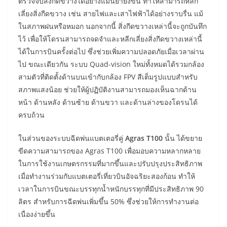
ตรวจจับสิ่งกีดขวางได้อย่างแม่นยำยิ่งขึ้น ทำให้สามารถหลีก
เลี่ยงสิ่งกีดขวาง เช่น สายไฟและเสาไฟฟ้าได้อย่างราบรื่น แม้
ในสภาพฝนหรือหมอก นอกจากนี้ สิ่งกีดขวางเหล่านี้จะถูกบันทึก
ไว้ เพื่อให้โดรนสามารถจดจำและหลีกเลี่ยงสิ่งกีดขวางเหล่านี้
ได้ในการบินครั้งต่อไป ซึ่งช่วยเพิ่มความปลอดภัยเมื่อเวลาผ่าน
ไป ขณะเดียวกัน ระบบ Quad-vision ใหม่ทั้งหมดได้รวมกล้อง
สามตัวที่ติดตั้งด้านบนเข้ากับกล้อง FPV สีเต็มรูปแบบสำหรับ
สภาพแสงน้อย ช่วยให้ผู้ปฏิบัติงานสามารถมองเห็นฉากด้าน
หน้า ด้านหลัง ด้านซ้าย ด้านขวา และด้านล่างของโดรนได้
ครบถ้วน
ในส่วนของระบบฉีดพ่นแบตเตอรี่คู่
Agras T100
นั้น ได้ขยาย
ขีดความสามารถของ Agras T100 เพื่อมอบความหลากหลาย
ในการใช้งานเกษตรกรรมที่มากขึ้นและปรับปรุงประสิทธิภาพ
เมื่อทำงานร่วมกับแบตเตอรี่เที่ยวบินอัจฉริยะสองก้อน ทำให้
เวลาในการบินขณะบรรทุกน้ำหนักบรรทุกที่มีประสิทธิภาพ 90
ลิตร สำหรับการฉีดพ่นเพิ่มขึ้น 50% ซึ่งช่วยให้การทำงานต่อ
เนื่องง่ายขึ้น