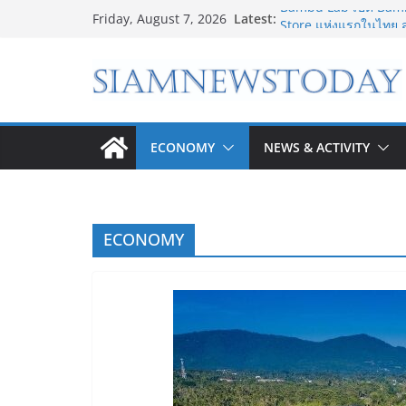
Skip
Latest:
Bambu Lab เปิด Bam
Friday, August 7, 2026
to
Store แห่งแรกในไทย ส
Printing
content
เจาะเบื้องหลังความสำ
Shopping Phenomen
8.8 “ซูเลียน” รวมพลัง
CEO “ดร.ปิยะวัฒน์” ถ่า
“โชค รถแห่” ยกวง
ECONOMY
NEWS & ACTIVITY
“ดีโด้” คว้ารางวัล Ma
100% ครองที่ 1 ในใจผู้
“อนาคตของลูก” เริ่มต้น
ใหม่สู่การศึกษาระดับ
ECONOMY