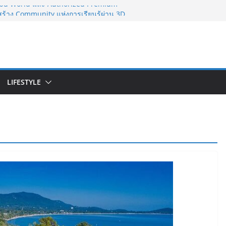
bu World และ Authorized Premium
ร้าง Community แห่งการเรียนรู้ผ่าน 3D
เร็จของ The 1 Day 2026 จากแคมเปญสู่
on ของไทย
นักธุรกิจทั่วประเทศ จัดประชุมใหญ่แห่งปี พบ
ยทอดวิสัยทัศน์ธุรกิจ พร้อมฟรีคอนเสิร์ต
LIFESTYLE
rketeer ตอกย้ำผู้นำตลาดน้ำผลไม้ Non
บริโภค 8 ปีซ้อน
จากการเลือกโรงเรียนที่ใช่ !!! เปิดมุมมอง
มัธยมในประเทศจีน