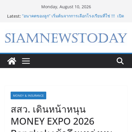
Skip
Monday, August 10, 2026
to
Latest:
“อนาคตของลูก” เริ่มต้นจากการเลือกโรงเรียนที่ใช่ !!! เปิด
content
มุมมองใหม่สู่การศึกษาระดับมัธยมในประเทศจีน
Bambu Lab เปิด Bambu World และ Authorized
Premium Store แห่งแรกในไทย สร้าง Community แห่ง
การเรียนรู้ผ่าน 3D Printing
LORDNINE จัดศึกคนดังสายเกม ไทย ปะทะ ฟิลิปปินส์ ใน
“Rise of the Tenth Lord” เปิดสงครามกิลด์ข้ามประเทศ
ฉลองเซิร์ฟเวอร์ใหม่ เฮเลนา
8.8 “ซูเลียน” รวมพลังนักธุรกิจทั่วประเทศ จัดประชุมใหญ่
แห่งปี พบ CEO “ดร.ปิยะวัฒน์” ถ่ายทอดวิสัยทัศน์ธุรกิจ
พร้อมฟรีคอนเสิร์ต “โชค รถแห่” ยกวง
“ดีโด้” คว้ารางวัล Marketeer ตอกย้ำผู้นำตลาดน้ำผลไม้
Non 100% ครองที่ 1 ในใจผู้บริโภค 8 ปีซ้อน
MONEY & INSURANCE
สสว. เดินหน้าหนุน
MONEY EXPO 2026