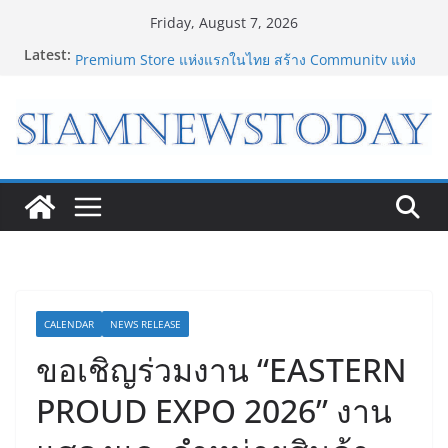
Skip
Friday, August 7, 2026
to
Latest:
Bambu Lab เปิด Bambu World และ Authorized
content
Premium Store แห่งแรกในไทย สร้าง Community แห่ง
การเรียนรู้ผ่าน 3D Printing
เจาะเบื้องหลังความสำเร็จของ The 1 Day 2026 จาก
แคมเปญสู่ Shopping Phenomenon ของไทย
8.8 “ซูเลียน” รวมพลังนักธุรกิจทั่วประเทศ จัดประชุมใหญ่
แห่งปี พบ CEO “ดร.ปิยะวัฒน์” ถ่ายทอดวิสัยทัศน์ธุรกิจ
พร้อมฟรีคอนเสิร์ต “โชค รถแห่” ยกวง
“ดีโด้” คว้ารางวัล Marketeer ตอกย้ำผู้นำตลาดน้ำผลไม้
Non 100% ครองที่ 1 ในใจผู้บริโภค 8 ปีซ้อน
“อนาคตของลูก” เริ่มต้นจากการเลือกโรงเรียนที่ใช่ !!! เปิด
มุมมองใหม่สู่การศึกษาระดับมัธยมในประเทศจีน
CALENDAR
NEWS RELEASE
ขอเชิญร่วมงาน “EASTERN
PROUD EXPO 2026” งาน