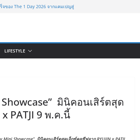
bu World และ Authorized Premium
ร้าง Community แห่งการเรียนรู้ผ่าน 3D
เร็จของ The 1 Day 2026 จากแคมเปญสู่
on ของไทย
นักธุรกิจทั่วประเทศ จัดประชุมใหญ่แห่งปี พบ
ยทอดวิสัยทัศน์ธุรกิจ พร้อมฟรีคอนเสิร์ต
LIFESTYLE
rketeer ตอกย้ำผู้นำตลาดน้ำผลไม้ Non
บริโภค 8 ปีซ้อน
จากการเลือกโรงเรียนที่ใช่ !!! เปิดมุมมอง
มัธยมในประเทศจีน
 Showcase” มินิคอนเสิร์ตสุด
x PATJI 9 พ.ค.นี้
y Mini Showcase” มินิคอนเสิร์ตสุดเอ็กซ์คลูซีฟจาก RYUJIN x PATJI