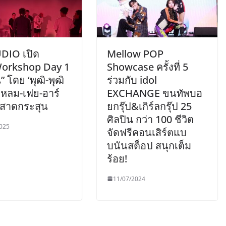
DIO เปิด
Mellow POP
orkshop Day 1
Showcase ครั้งที่ 5
” โดย ‘พุฒิ-พุฒิ
ร่วมกับ idol
แหลม-เฟย-อาร์
EXCHANGE ขนทัพบอ
มสาดกระสุน
ยกรุ๊ป&เกิร์ลกรุ๊ป 25
ศิลปิน กว่า 100 ชีวิต
025
จัดฟรีคอนเสิร์ตแบ
บนันสต็อป สนุกเต็ม
ร้อย!
11/07/2024