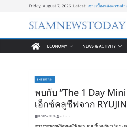
Skip
Bambu Lab เปิด Bam
Latest:
Friday, August 7, 2026
Store แห่งแรกในไทย ส
to
Printing
content
เจาะเบื้องหลังความสำ
Shopping Phenomen
8.8 “ซูเลียน” รวมพลัง
CEO “ดร.ปิยะวัฒน์” ถ่า
“โชค รถแห่” ยกวง
ECONOMY
NEWS & ACTIVITY
“ดีโด้” คว้ารางวัล Ma
100% ครองที่ 1 ในใจผู้
“อนาคตของลูก” เริ่มต้น
ใหม่สู่การศึกษาระดับ
ENTERTAIN
พบกับ “The 1 Day Mini
เอ็กซ์คลูซีฟจาก RYUJIN 
07/05/2026
admin
ชาวราชพฤกษ์ปักหมุดไว้เลย 9 พ.ค.นี้! พบกับ “The 1 Da