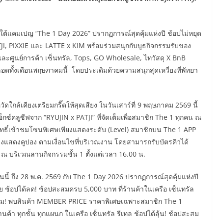
ใต้แคมเปญ “The 1 Day 2026” ปรากฏการณ์สุดคุ้มแห่งปี ช้อปไม่หยุด
TJI, PIXXIE และ LATTE x KIM พร้อมร่วมสนุกกับบูธกิจกรรมรับของ
ะศูนย์การค้า เซ็นทรัล, Tops, GO Wholesale, ไทวัสดุ X BnB
ดทั้งเดือนพฤษภาคมนี้ โดยประเดิมด้วยความสนุกสุดเหวี่ยงที่พัทยา
ดใกล้เคียงเตรียมกรี๊ดให้สุดเสียง ในวันเสาร์ที่ 9 พฤษภาคม 2569 นี้
กซ์คลูซีฟจาก “RYUJIN x PATJI” ที่จัดเต็มเพื่อสมาชิก The 1 ทุกคน ณ
ธิ์เข้าชมโซนพิเศษเพียงแสดงระดับ (Level) สมาชิกบน The 1 APP
เพียงแสดงคูปอง ตามเงื่อนไขที่บริเวณงาน โดยสามารถรับบัตรคิวได้
์ต ณ บริเวณลานกิจกรรมชั้น 1 ตั้งแต่เวลา 16.00 น.
วันนี้ ถึง 28 พ.ค. 2569 กับ The 1 Day 2026 ปรากฏการณ์สุดคุ้มแห่งปี
ดย ช้อปได้ลด! ช้อปสะสมครบ 5,000 บาท ที่ร้านค้าในเครือ เซ็นทรัล
้คุ้ม! พบสินค้า MEMBER PRICE ราคาพิเศษเฉพาะสมาชิก The 1
ร้านค้า ทุกชั้น ทุกแผนก ในเครือ เซ็นทรัล รีเทล ช้อปได้ลุ้น! ช้อปสะสม