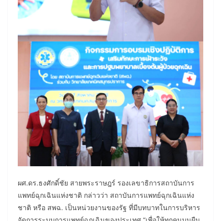
​ผศ.ดร.ธงศักดิ์ชัย สายพระราษฎร์ รองเลขาธิการสถาบันการ
แพทย์ฉุกเฉินแห่งชาติ กล่าวว่า สถาบันการแพทย์ฉุกเฉินแห่ง
ชาติ หรือ สพฉ. เป็นหน่วยงานของรัฐ ที่มีบทบาทในการบริหาร
จัดการระบบการแพทย์ฉุกเฉินของประเทศ “เพื่อให้ทุกคนบนผืน