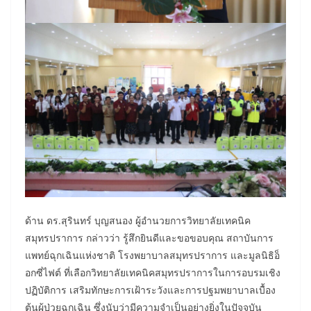
​ด้าน ดร.สุรินทร์ บุญสนอง ผู้อำนวยการวิทยาลัยเทคนิค
สมุทรปราการ กล่าวว่า รู้สึกยินดีและขอขอบคุณ สถาบันการ
แพทย์ฉุกเฉินแห่งชาติ โรงพยาบาลสมุทรปราการ และมูลนิธิอ็
อกซี่ไฟต์ ที่เลือกวิทยาลัยเทคนิคสมุทรปราการในการอบรมเชิง
ปฏิบัติการ เสริมทักษะการเฝ้าระวังและการปฐมพยาบาลเบื้อง
ต้นผู้ป่วยฉุกเฉิน ซึ่งนับว่ามีความจำเป็นอย่างยิ่งในปัจจุบัน