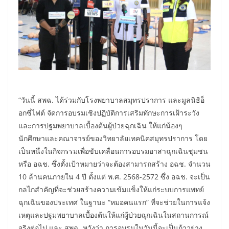
“วันนี้ สพฉ. ได้ร่วมกับโรงพยาบาลสมุทรปราการ และมูลนิธิอ็
อกซี่ไฟต์ จัดการอบรมเชิงปฏิบัติการเสริมทักษะการเฝ้าระวัง
และการปฐมพยาบาลเบื้องต้นผู้ป่วยฉุกเฉิน ให้แก่น้องๆ
นักศึกษาและคณาจารย์ของวิทยาลัยเทคนิคสมุทรปราการ โดย
เป็นหนึ่งในกิจกรรมเพื่อขับเคลื่อนการอบรมอาสาฉุกเฉินชุมชน
หรือ อฉช. ซึ่งตั้งเป้าหมายว่าจะต้องสามารถสร้าง อฉช. จำนวน
10 ล้านคนภายใน 4 ปี ตั้งแต่ พ.ศ. 2568-2572 ซึ่ง อฉช. จะเป็น
กลไกสำคัญที่จะช่วยสร้างความเข้มแข็งให้แก่ระบบการแพทย์
ฉุกเฉินของประเทศ ในฐานะ “หมอคนแรก” ที่จะช่วยในการแจ้ง
เหตุและปฐมพยาบาลเบื้องต้นให้แก่ผู้ป่วยฉุกเฉินในสถานการณ์
จริงต่อไป และ สพฉ. หวังว่า การอบรมในวันนี้จะเป็นก้าวย่าง