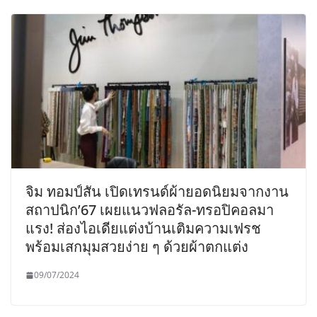
จิม ทอมป์สัน เปิดเทรนด์ผ้ายอดนิยมจากงาน
สถาปนิก’67 เผยแนวฟลอรัล-ทรอปิคอลมา
แรง! ส่องไอเดียแต่งบ้านเติมความเฟรช
พร้อมเสกมุมสวยง่าย ๆ ด้วยผ้าตกแต่ง
09/07/2024