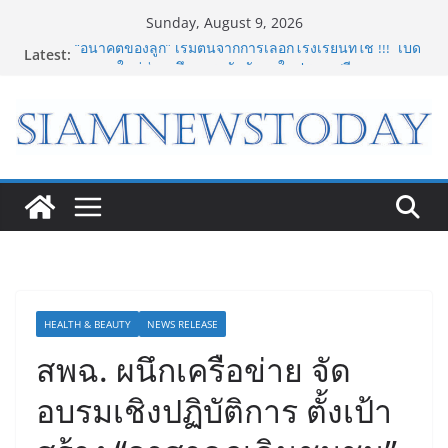
Skip
Sunday, August 9, 2026
to
Latest:
“อนาคตของลูก” เริ่มต้นจากการเลือกโรงเรียนที่ใช่ !!! เปิด
content
มุมมองใหม่สู่การศึกษาระดับมัธยมในประเทศจีน
Bambu Lab เปิด Bambu World และ Authorized
Premium Store แห่งแรกในไทย สร้าง Community แห่ง
การเรียนรู้ผ่าน 3D Printing
LORDNINE จัดศึกคนดังสายเกม ไทย ปะทะ ฟิลิปปินส์ ใน
“Rise of the Tenth Lord” เปิดสงครามกิลด์ข้ามประเทศ
ฉลองเซิร์ฟเวอร์ใหม่ เฮเลนา
8.8 “ซูเลียน” รวมพลังนักธุรกิจทั่วประเทศ จัดประชุมใหญ่
แห่งปี พบ CEO “ดร.ปิยะวัฒน์” ถ่ายทอดวิสัยทัศน์ธุรกิจ
พร้อมฟรีคอนเสิร์ต “โชค รถแห่” ยกวง
“ดีโด้” คว้ารางวัล Marketeer ตอกย้ำผู้นำตลาดน้ำผลไม้
Non 100% ครองที่ 1 ในใจผู้บริโภค 8 ปีซ้อน
HEALTH & BEAUTY
NEWS RELEASE
สพฉ. ผนึกเครือข่าย จัด
อบรมเชิงปฏิบัติการ ตั้งเป้า