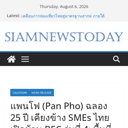
Skip
Thursday, August 6, 2026
to
Latest:
กรมการท่องเที่ยวเดินหน้าสร้าง Green Coach รุ่นใหม่ ขับ
content
เคลื่อนการท่องเที่ยวไทยสู่มาตรฐานสากล ภายใต้
Thailand Green Tourism Plan 2030
“ดีโด้” คว้ารางวัล Marketeer ตอกย้ำผู้นำตลาดน้ำผลไม้
Non 100% ครองที่ 1 ในใจผู้บริโภค 8 ปีซ้อน
“อนาคตของลูก” เริ่มต้นจากการเลือกโรงเรียนที่ใช่ !!! เปิด
มุมมองใหม่สู่การศึกษาระดับมัธยมในประเทศจีน
Bambu Lab เปิด Bambu World และ Authorized
Premium Store แห่งแรกในไทย สร้าง Community แห่ง
การเรียนรู้ผ่าน 3D Printing
เจาะเบื้องหลังความสำเร็จของ The 1 Day 2026 จาก
แคมเปญสู่ Shopping Phenomenon ของไทย
CALENDAR
NEWS RELEASE
แพนโฟ (Pan Pho) ฉลอง
25 ปี เคียงข้าง SMEs ไทย