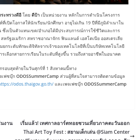
กระทรวงดีอี
โดย
ดีป้า
เป็นหน่วยงาน หลักในการดำเนินโครงการ
ที่เปิดโอกาสให้นักเรียน/นักศึกษา อายุไม่เกิน 19 ปีที่มีภูมิลำเนาใน
 ซึ่งเป็นตัวแทนเขต/อำเภอได้มีประสบการณ์การใช้ชีวิตและการ
 สหรัฐอเมริกา สหราชอาณาจักร ฟินแลนด์ เอสโตเนีย ออสเตรเลีย
ร้อมยกระดับทักษะดิจิทัลจากเจ้าของเทคโนโลยีที่เป็นบริษัทเทคโนโลยี
รเลือกสายการเรียนในระดับที่สูงขึ้น รวมถึงสายอาชีพในอนาคต
รอบสุดท้ายในวันศุกร์ที่ 1 สิงหาคมนี้ทาง
จเฟซบุ๊ก
ODOSSummerCamp
ส่วนผู้ที่สนใจสามารถติดตามข้อมูล
https://odos.thaigov.go.th/
และเพจเฟซบุ๊ก
ODOSSummerCamp
ในงาน
เริ่มแล้ว! เทศกาลอาร์ตทอยชวนเที่ยวภาคตะวันออก
Thai Art Toy Fest : สยามเด็กเล่น @Siam Center