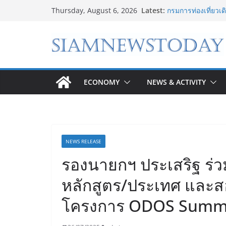
Skip
Latest:
เจาะเบื้องหลังควา
Thursday, August 6, 2026
to
Shopping Pheno
กรมการท่องเที่ยวเด
content
การท่องเที่ยวไทย
Tourism Plan 203
“ดีโด้” คว้ารางวั
100% ครองที่ 1 ในใ
“อนาคตของลูก” เริ่
ECONOMY
NEWS & ACTIVITY
ใหม่สู่การศึกษาระ
Bambu Lab เปิด 
Store แห่งแรกในไท
Printing
NEWS RELEASE
รองนายกฯ ประเสริฐ ร่ว
หลักสูตร/ประเทศ และสอบ
โครงการ ODOS Summ