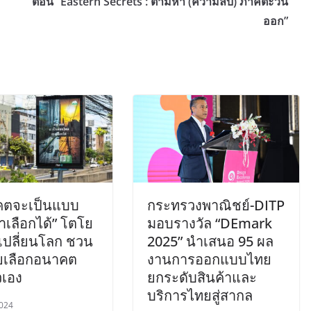
ตอน “Eastern Secrets : ตามหา (ความลับ) ภาคตะวัน
ออก”
ตจะเป็นแบบ
กระทรวงพาณิชย์-DITP
าเลือกได้” โตโย
มอบรางวัล “DEmark
ดเปลี่ยนโลก ชวน
2025” นำเสนอ 95 ผล
เลือกอนาคต
งานการออกแบบไทย
วเอง
ยกระดับสินค้าและ
บริการไทยสู่สากล
024