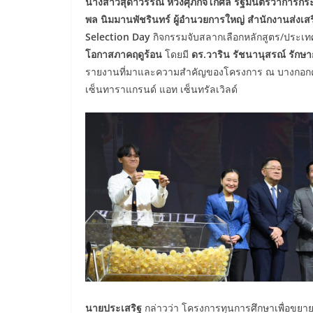
นางสาวสุดาวรรณ
หวังศุภกิจโกศล
รัฐมนตรีว่าการกร
พล
นิมมานพัชรินทร์
ผู้อำนวยการใหญ่
สำนักงานส่งเสร
Selection
Day
กิจกรรมจับสลากเลือกหลักสูตร/ประ
โอกาสภาคฤดูร้อน
โดยมี
ดร.วาริน
รัชนานุสรณ์ รักษ
รายงานที่มาและความสำคัญของโครงการ ณ บางกอกคอน
เซ็นทาราแกรนด์ แอท เซ็นทรัลเวิลด์
นายประเสริฐ
กล่าวว่า โครงการทุนการศึกษาเพื่อข