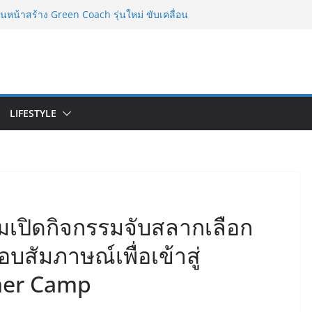
มสำเร็จของ The 1 Day 2026 จากแคมเปญสู่
menon ของไทย
ินหน้าสร้าง Green Coach รุ่นใหม่ ขับเคลื่อน
สู่มาตรฐานสากล ภายใต้ Thailand Green
0
ล Marketeer ตอกย้ำผู้นำตลาดน้ำผลไม้ Non
จผู้บริโภค 8 ปีซ้อน
มต้นจากการเลือกโรงเรียนที่ใช่ !!! เปิดมุมมอง
LIFESTYLE
ดับมัธยมในประเทศจีน
Bambu World และ Authorized Premium
ย สร้าง Community แห่งการเรียนรู้ผ่าน 3D
มเปิดกิจกรรมจับสลากเลือก
สัมภาษณ์เพื่อเข้าสู่
er Camp