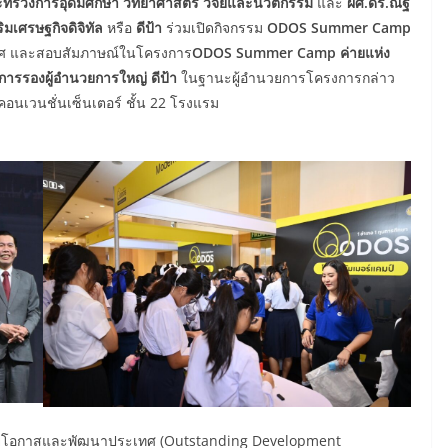
ะทรวงการอุดมศึกษา
วิทยาศาสตร์
วิจัยและนวัตกรรม
และ
ผศ.ดร.ณัฐ
ิมเศรษฐกิจดิจิทัล
หรือ
ดีป้า
ร่วมเปิดกิจกรรม
ODOS
Summer
Camp
เทศ และสอบสัมภาษณ์ในโครงการ
ODOS Summer Camp ค่ายแห่ง
าการรองผู้อำนวยการใหญ่
ดีป้า
ในฐานะผู้อำนวยการโครงการกล่าว
เวนชั่นเซ็นเตอร์ ชั้น 22 โรงแรม
ยายโอกาสและพัฒนาประเทศ (Outstanding Development