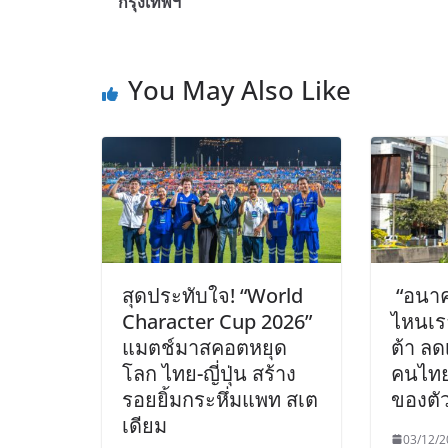
กรุงเทพฯ
You May Also Like
สุดประทับใจ! “World
“อนาค
Character Cup 2026”
ไหนเร
แมตช์มาสคอตหยุด
ต้า ล
โลก ไทย-ญี่ปุ่น สร้าง
คนไทย
รอยยิ้มกระหึ่มแพท สเต
ของตั
เดียม
03/12/2