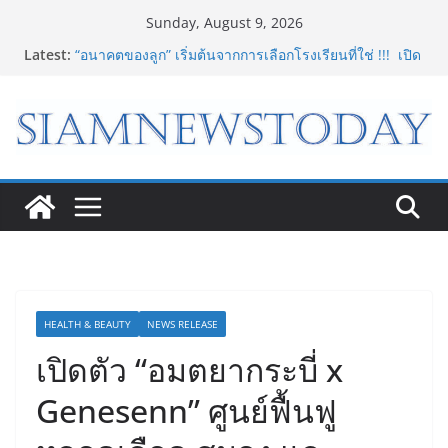
Skip
Sunday, August 9, 2026
to
Latest:
“อนาคตของลูก” เริ่มต้นจากการเลือกโรงเรียนที่ใช่ !!! เปิด
content
มุมมองใหม่สู่การศึกษาระดับมัธยมในประเทศจีน
Bambu Lab เปิด Bambu World และ Authorized
Premium Store แห่งแรกในไทย สร้าง Community แห่ง
การเรียนรู้ผ่าน 3D Printing
LORDNINE จัดศึกคนดังสายเกม ไทย ปะทะ ฟิลิปปินส์ ใน
“Rise of the Tenth Lord” เปิดสงครามกิลด์ข้ามประเทศ
ฉลองเซิร์ฟเวอร์ใหม่ เฮเลนา
8.8 “ซูเลียน” รวมพลังนักธุรกิจทั่วประเทศ จัดประชุมใหญ่
แห่งปี พบ CEO “ดร.ปิยะวัฒน์” ถ่ายทอดวิสัยทัศน์ธุรกิจ
พร้อมฟรีคอนเสิร์ต “โชค รถแห่” ยกวง
“ดีโด้” คว้ารางวัล Marketeer ตอกย้ำผู้นำตลาดน้ำผลไม้
Non 100% ครองที่ 1 ในใจผู้บริโภค 8 ปีซ้อน
HEALTH & BEAUTY
NEWS RELEASE
เปิดตัว “อมตยากระบี่ x
Genesenn” ศูนย์ฟื้นฟู