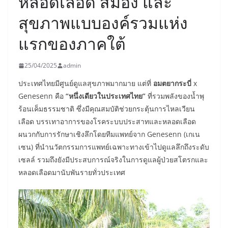
หลอดเลือด สมอง และ
สุขภาพแบบองค์รวมแห่ง
แรกของภาคใต้
25/04/2025
admin
ประเทศไทยมีศูนย์ดูแลสุขภาพมากมาย แต่ที่
อมตยากระบี่
x
Genesenn คือ
“หนึ่งเดียวในประเทศไทย”
ที่รวมพลังของน้ำพุ
ร้อนเค็มธรรมชาติ ซึ่งมีคุณสมบัติช่วยกระตุ้นการไหลเวียน
เลือด บรรเทาอาการของโรคระบบประสาทและหลอดเลือด
ผนวกกับการรักษาเชิงลึกโดยทีมแพทย์จาก Genesenn (เกเน
เซน) ที่นำนวัตกรรมการแพทย์เฉพาะทางเข้าไปดูแลลึกถึงระดับ
เซลล์ รวมถึงยังมีประสบการณ์จริงในการดูแลผู้ป่วยสโตรกและ
หลอดเลือดมานับพันรายทั่วประเทศ