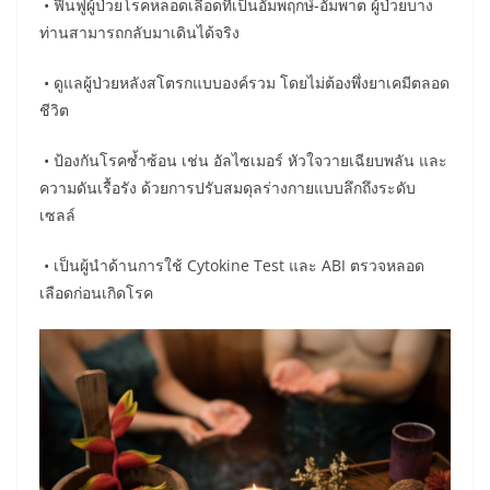
• ฟื้นฟูผู้ป่วยโรคหลอดเลือดที่เป็นอัมพฤกษ์-อัมพาต ผู้ป่วยบาง
ท่านสามารถกลับมาเดินได้จริง
• ดูแลผู้ป่วยหลังสโตรกแบบองค์รวม โดยไม่ต้องพึ่งยาเคมีตลอด
ชีวิต
• ป้องกันโรคซ้ำซ้อน เช่น อัลไซเมอร์ หัวใจวายเฉียบพลัน และ
ความดันเรื้อรัง ด้วยการปรับสมดุลร่างกายแบบลึกถึงระดับ
เซลล์
• เป็นผู้นำด้านการใช้ Cytokine Test และ ABI ตรวจหลอด
เลือดก่อนเกิดโรค