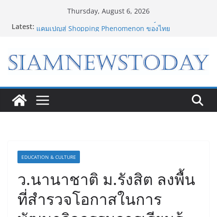
Skip
Thursday, August 6, 2026
to
Latest:
เจาะเบื้องหลังความสำเร็จของ The 1 Day 2026 จาก
content
แคมเปญสู่ Shopping Phenomenon ของไทย
กรมการท่องเที่ยวเดินหน้าสร้าง Green Coach รุ่นใหม่ ขับ
เคลื่อนการท่องเที่ยวไทยสู่มาตรฐานสากล ภายใต้
Thailand Green Tourism Plan 2030
“ดีโด้” คว้ารางวัล Marketeer ตอกย้ำผู้นำตลาดน้ำผลไม้
Non 100% ครองที่ 1 ในใจผู้บริโภค 8 ปีซ้อน
“อนาคตของลูก” เริ่มต้นจากการเลือกโรงเรียนที่ใช่ !!! เปิด
มุมมองใหม่สู่การศึกษาระดับมัธยมในประเทศจีน
Bambu Lab เปิด Bambu World และ Authorized
Premium Store แห่งแรกในไทย สร้าง Community แห่ง
การเรียนรู้ผ่าน 3D Printing
EDUCATION & CULTURE
ว.นานาชาติ ม.รังสิต ลงพื้น
ที่สำรวจโอกาสในการ