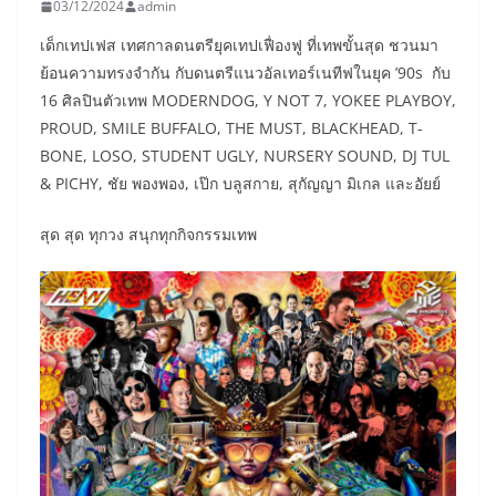
03/12/2024
admin
เด็กเทปเฟส เทศกาลดนตรียุคเทปเฟื่องฟู ที่เทพขั้นสุด ชวนมา
ย้อนความทรงจำกัน กับดนตรีแนวอัลเทอร์เนทีฟในยุค ’90s กับ
16 ศิลปินตัวเทพ MODERNDOG, Y NOT 7, YOKEE PLAYBOY,
PROUD, SMILE BUFFALO, THE MUST, BLACKHEAD, T-
BONE, LOSO, STUDENT UGLY, NURSERY SOUND, DJ TUL
& PICHY, ชัย พองพอง, เป๊ก บลูสกาย, สุกัญญา มิเกล และอัยย์
สุด สุด ทุกวง สนุกทุกกิจกรรมเทพ