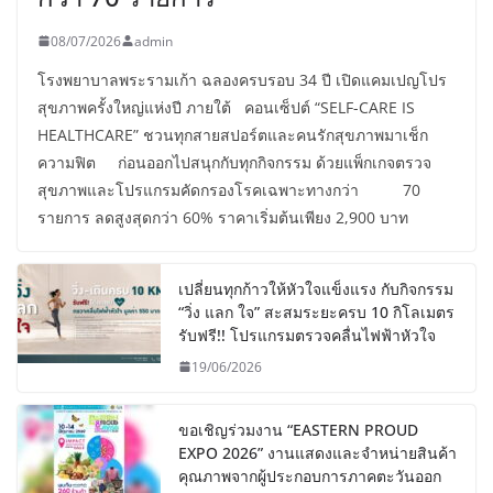
08/07/2026
admin
โรงพยาบาลพระรามเก้า ฉลองครบรอบ 34 ปี เปิดแคมเปญโปร
สุขภาพครั้งใหญ่แห่งปี ภายใต้ คอนเซ็ปต์ “SELF-CARE IS
HEALTHCARE” ชวนทุกสายสปอร์ตและคนรักสุขภาพมาเช็ก
ความฟิต ก่อนออกไปสนุกกับทุกกิจกรรม ด้วยแพ็กเกจตรวจ
สุขภาพและโปรแกรมคัดกรองโรคเฉพาะทางกว่า 70
รายการ ลดสูงสุดกว่า 60% ราคาเริ่มต้นเพียง 2,900 บาท
เปลี่ยนทุกก้าวให้หัวใจแข็งแรง กับกิจกรรม
“วิ่ง แลก ใจ” สะสมระยะครบ 10 กิโลเมตร
รับฟรี!! โปรแกรมตรวจคลื่นไฟฟ้าหัวใจ
19/06/2026
ขอเชิญร่วมงาน “EASTERN PROUD
EXPO 2026” งานแสดงและจำหน่ายสินค้า
คุณภาพจากผู้ประกอบการภาคตะวันออก