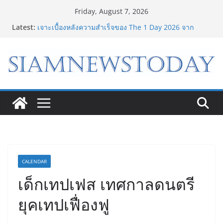
Skip
Friday, August 7, 2026
to
Latest:
Bambu Lab เปิด Bambu World และ Authorized
content
Premium Store แห่งแรกในไทย สร้าง Community แห่ง
การเรียนรู้ผ่าน 3D Printing
เจาะเบื้องหลังความสำเร็จของ The 1 Day 2026 จาก
แคมเปญสู่ Shopping Phenomenon ของไทย
8.8 “ซูเลียน” รวมพลังนักธุรกิจทั่วประเทศ จัดประชุมใหญ่
แห่งปี พบ CEO “ดร.ปิยะวัฒน์” ถ่ายทอดวิสัยทัศน์ธุรกิจ
พร้อมฟรีคอนเสิร์ต “โชค รถแห่” ยกวง
“ดีโด้” คว้ารางวัล Marketeer ตอกย้ำผู้นำตลาดน้ำผลไม้
Non 100% ครองที่ 1 ในใจผู้บริโภค 8 ปีซ้อน
“อนาคตของลูก” เริ่มต้นจากการเลือกโรงเรียนที่ใช่ !!! เปิด
มุมมองใหม่สู่การศึกษาระดับมัธยมในประเทศจีน
CALENDAR
เด็กเทปเฟส เทศกาลดนตรี
ยุคเทปเฟื่องฟู