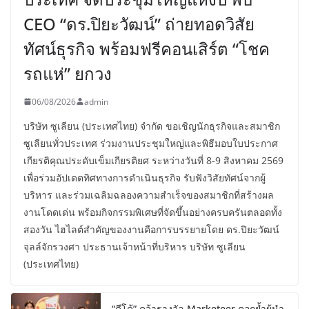
CEO “ดร.ปิยะวัฒน์” ถ่ายทอดวิสัย
ทัศน์ธุรกิจ พร้อมฟรีคอนเสิร์ต “โชค
รถแห่” ยกวง
06/08/2026
admin
บริษัท ซูเลียน (ประเทศไทย) จำกัด ขอเชิญนักธุรกิจและสมาชิก
ซูเลียนทั่วประเทศ ร่วมงานประชุมใหญ่และพิธีมอบใบประกาศ
เกียรติคุณประดับเข็มเกียรติยศ ระหว่างวันที่ 8-9 สิงหาคม 2569
เพื่อร่วมอัปเดตทิศทางการดำเนินธุรกิจ รับฟังวิสัยทัศน์จากผู้
บริหาร และร่วมเฉลิมฉลองความสำเร็จของสมาชิกที่สร้างผล
งานโดดเด่น พร้อมกิจกรรมพิเศษที่จัดขึ้นอย่างครบครันตลอดทั้ง
สองวัน ไฮไลต์สำคัญของงานคือการบรรยายโดย ดร.ปิยะวัฒน์
จุลล์จักรวงศา ประธานเจ้าหน้าที่บริหาร บริษัท ซูเลียน
(ประเทศไทย)
“ดีโด้” คว้ารางวัล Marketeer ตอกย้ำผู้นำ