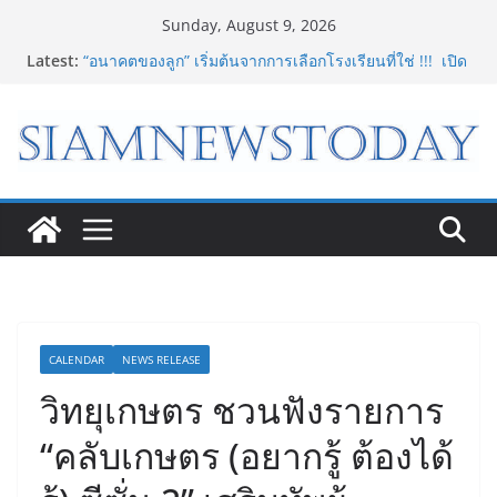
Skip
Sunday, August 9, 2026
to
Latest:
“อนาคตของลูก” เริ่มต้นจากการเลือกโรงเรียนที่ใช่ !!! เปิด
content
มุมมองใหม่สู่การศึกษาระดับมัธยมในประเทศจีน
Bambu Lab เปิด Bambu World และ Authorized
Premium Store แห่งแรกในไทย สร้าง Community แห่ง
การเรียนรู้ผ่าน 3D Printing
LORDNINE จัดศึกคนดังสายเกม ไทย ปะทะ ฟิลิปปินส์ ใน
“Rise of the Tenth Lord” เปิดสงครามกิลด์ข้ามประเทศ
ฉลองเซิร์ฟเวอร์ใหม่ เฮเลนา
8.8 “ซูเลียน” รวมพลังนักธุรกิจทั่วประเทศ จัดประชุมใหญ่
แห่งปี พบ CEO “ดร.ปิยะวัฒน์” ถ่ายทอดวิสัยทัศน์ธุรกิจ
พร้อมฟรีคอนเสิร์ต “โชค รถแห่” ยกวง
“ดีโด้” คว้ารางวัล Marketeer ตอกย้ำผู้นำตลาดน้ำผลไม้
Non 100% ครองที่ 1 ในใจผู้บริโภค 8 ปีซ้อน
CALENDAR
NEWS RELEASE
วิทยุเกษตร ชวนฟังรายการ
“คลับเกษตร (อยากรู้ ต้องได้