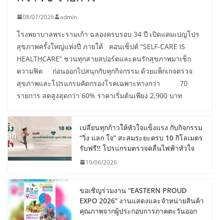
08/07/2026
admin
โรงพยาบาลพระรามเก้า ฉลองครบรอบ 34 ปี เปิดแคมเปญโปร
สุขภาพครั้งใหญ่แห่งปี ภายใต้ คอนเซ็ปต์ “SELF-CARE IS
HEALTHCARE” ชวนทุกสายสปอร์ตและคนรักสุขภาพมาเช็ก
ความฟิต ก่อนออกไปสนุกกับทุกกิจกรรม ด้วยแพ็กเกจตรวจ
สุขภาพและโปรแกรมคัดกรองโรคเฉพาะทางกว่า 70
รายการ ลดสูงสุดกว่า 60% ราคาเริ่มต้นเพียง 2,900 บาท
เปลี่ยนทุกก้าวให้หัวใจแข็งแรง กับกิจกรรม
“วิ่ง แลก ใจ” สะสมระยะครบ 10 กิโลเมตร
รับฟรี!! โปรแกรมตรวจคลื่นไฟฟ้าหัวใจ
19/06/2026
ขอเชิญร่วมงาน “EASTERN PROUD
EXPO 2026” งานแสดงและจำหน่ายสินค้า
คุณภาพจากผู้ประกอบการภาคตะวันออก