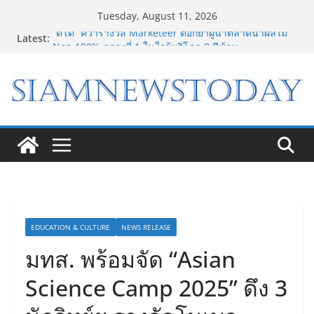
Skip
Tuesday, August 11, 2026
to
Latest:
“ดีโด้” คว้ารางวัล Marketeer ตอกย้ำผู้นำตลาดน้ำผลไม้
content
Non 100% ครองที่ 1 ในใจผู้บริโภค 8 ปีซ้อน
“อนาคตของลูก” เริ่มต้นจากการเลือกโรงเรียนที่ใช่ !!! เปิด
มุมมองใหม่สู่การศึกษาระดับมัธยมในประเทศจีน
BEDO จัดงาน Thailand Nature Positive Forum 2026
ภายใต้หัวข้อ การขับเคลื่อนภาคธุรกิจสู่อนาคตธรรมชาติ
เชิงบวก
LORDNINE จัดศึกคนดังสายเกม ไทย ปะทะ ฟิลิปปินส์ ใน
“Rise of the Tenth Lord” เปิดสงครามกิลด์ข้ามประเทศ
ฉลองเซิร์ฟเวอร์ใหม่ เฮเลนา
8.8 “ซูเลียน” รวมพลังนักธุรกิจทั่วประเทศ จัดประชุมใหญ่
แห่งปี พบ CEO “ดร.ปิยะวัฒน์” ถ่ายทอดวิสัยทัศน์ธุรกิจ
พร้อมฟรีคอนเสิร์ต “โชค รถแห่” ยกวง
EDUCATION & CULTURE
NEWS RELEASE
มทส. พร้อมจัด “Asian
Science Camp 2025” ดึง 3