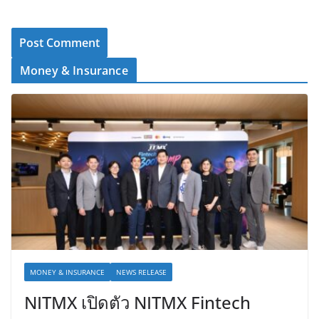
Money & Insurance
MONEY & INSURANCE
NEWS RELEASE
NITMX เปิดตัว NITMX Fintech