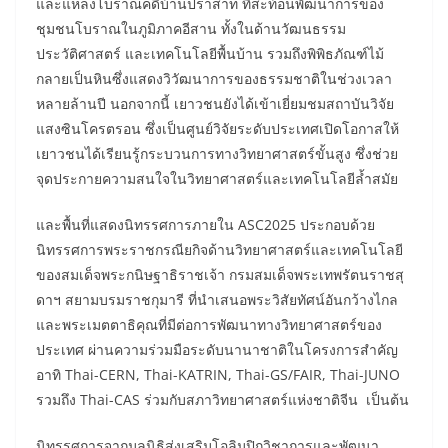
และแหล่งโบราณคดีบ้านปราสาท ที่สะท้อนพัฒนาการของ
ชุมชนโบราณในภูมิภาคอีสาน ทั้งในด้านวัฒนธรรม
ประวัติศาสตร์ และเทคโนโลยีพื้นบ้าน รวมถึงพิพิธภัณฑ์ไม้
กลายเป็นหินซึ่งแสดงวิวัฒนาการของธรรมชาติในช่วงเวลา
หลายล้านปี นอกจากนี้ เยาวชนยังได้เข้าเยี่ยมชมสถาบันวิจัย
แสงซินโครตรอน ซึ่งเป็นศูนย์วิจัยระดับประเทศเปิดโอกาสให้
เยาวชนได้เรียนรู้กระบวนการทางวิทยาศาสตร์ขั้นสูง ซึ่งช่วย
จุดประกายความสนใจในวิทยาศาสตร์และเทคโนโลยีล้ำสมัย
และพื้นที่แสดงนิทรรศการภายใน ASC2025 ประกอบด้วย
นิทรรศการพระราชกรณียกิจด้านวิทยาศาสตร์และเทคโนโลยี
ของสมเด็จพระกนิษฐาธิราชเจ้า กรมสมเด็จพระเทพรัตนราชสุ
ดาฯ สยามบรมราชกุมารี ที่นำเสนอพระวิสัยทัศน์อันกว้างไกล
และพระเมตตาธิคุณที่มีต่อการพัฒนาทางวิทยาศาสตร์ของ
ประเทศ ผ่านความร่วมมือระดับนานาชาติในโครงการสำคัญ
อาทิ Thai-CERN, Thai-KATRIN, Thai-GS/FAIR, Thai-JUNO
รวมถึง Thai-CAS ร่วมกับสภาวิทยาศาสตร์แห่งชาติจีน เป็นต้น
นิทรรศการจากมูลนิธิส่งเสริมโอลิมปิกวิชาการและพัฒนา