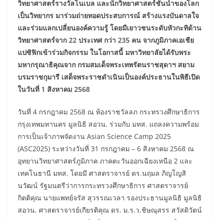
วิทยาศาสตร์รางวัลโนเบล และนักวิทยาศาสตร์ชั้นนำของโลก
เป็นวิทยากร มาร่วมถ่ายทอดประสบการณ์ สร้างแรงบันดาลใจ
และร่วมแลกเปลี่ยนองค์ความรู้ โดยมีเยาวชนระดับหัวกะทิด้าน
วิทยาศาสตร์จาก 22 ประเทศ กว่า 235 คน จากภูมิภาคเอเชีย
แปซิฟิกเข้าร่วมกิจกรรม ในโอกาสนี้ มหาวิทยาลัยได้รับพระ
มหากรุณาธิคุณจาก กรมสมเด็จพระเทพรัตนราชสุดาฯ สยาม
บรมราชกุมารี เสด็จพระราชดำเนินเป็นองค์ประธานในพิธีเปิด
ในวันที่ 1 สิงหาคม 2568
วันที่ 4 กรกฎาคม 2568 ณ ห้องราชวัลลภ กระทรวงศึกษาธิการ
กรุงเทพมหานคร มูลนิธิ สอวน. ร่วมกับ มทส. แถลงความพร้อม
การเป็นเจ้าภาพจัดงาน Asian Science Camp 2025
(ASC2025) ระหว่างวันที่ 31 กรกฎาคม – 6 สิงหาคม 2568 ณ
อุทยานวิทยาศาสตร์ภูมิภาค ภาคตะวันออกเฉียงเหนือ 2 และ
เทคโนธานี มทส. โดยมี ศาสตราจารย์ ดร.นฤมล ภิญโญสิ
นวัฒน์ รัฐมนตรีว่าการกระทรวงศึกษาธิการ ศาสตราจารย์
กิตติคุณ นายแพทย์จรัส สุวรรณเวลา รองประธานมูลนิธิ มูลนิธิ
สอวน. ศาสตราจารย์เกียรติคุณ ดร. ม.ร.ว.ชิษณุสรร สวัสดิวัตน์