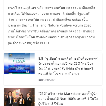
ดร.รวีวรรณ ภูริเดช ปลัดกระทรวงทรัพยากรธรรมชาติและสิ่ง
แวดล้อม ได้รับมอบหมายจาก นายสุชาติ ชมกลิ่น รัฐมนตรี
ว่าการกระทรวงทรัพยากรธรรมชาติและสิ่งแวดล้อม เป็น
ประธานเปิดงาน Thailand Nature Positive Forum 2026
ภายใต้หัวข้อ “การขับเคลื่อนภาคธุรกิจสู่อนาคตธรรมชาติเชิง
บวก” ซึ่งจัดขึ้นโดย สำนักงานพัฒนาเศรษฐกิจจากฐานชีวภาพ
(องค์การมหาชน) หรือ BEDO
8.8 “ซูเลียน” รวมพลังนักธุรกิจทั่วประเทศ
จัดประชุมใหญ่แห่งปี พบ CEO “ดร.ปิยะ
วัฒน์” ถ่ายทอดวิสัยทัศน์ธุรกิจ พร้อมฟรี
คอนเสิร์ต “โชค รถแห่” ยกวง
06/08/2026
“ดีโด้” คว้ารางวัล Marketeer ตอกย้ำผู้นำ
ตลาดน้ำผลไม้ Non 100% ครองที่ 1 ในใจ
ผู้บริโภค 8 ปีซ้อน