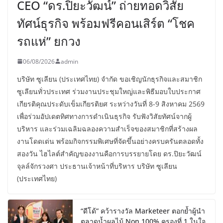
CEO “ดร.ปิยะวัฒน์” ถ่ายทอดวิสัย
ทัศน์ธุรกิจ พร้อมฟรีคอนเสิร์ต “โชค
รถแห่” ยกวง
06/08/2026
admin
บริษัท ซูเลียน (ประเทศไทย) จำกัด ขอเชิญนักธุรกิจและสมาชิก
ซูเลียนทั่วประเทศ ร่วมงานประชุมใหญ่และพิธีมอบใบประกาศ
เกียรติคุณประดับเข็มเกียรติยศ ระหว่างวันที่ 8-9 สิงหาคม 2569
เพื่อร่วมอัปเดตทิศทางการดำเนินธุรกิจ รับฟังวิสัยทัศน์จากผู้
บริหาร และร่วมเฉลิมฉลองความสำเร็จของสมาชิกที่สร้างผล
งานโดดเด่น พร้อมกิจกรรมพิเศษที่จัดขึ้นอย่างครบครันตลอดทั้ง
สองวัน ไฮไลต์สำคัญของงานคือการบรรยายโดย ดร.ปิยะวัฒน์
จุลล์จักรวงศา ประธานเจ้าหน้าที่บริหาร บริษัท ซูเลียน
(ประเทศไทย)
“ดีโด้” คว้ารางวัล Marketeer ตอกย้ำผู้นำ
ตลาดน้ำผลไม้ Non 100% ครองที่ 1 ในใจ