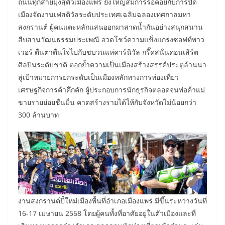
ถนนทุกสายมุ่งสุ่ตัวเมืองแพร่ ยิ่งใหญ่สมการรอคอยกับการปิด
เมืองจัดงานเฟสติวัลระดับประเทศเฉลิมฉลองเทศกาลมหา
สงกรานต์ ผู้คนแตะหลักแสนออกมาสาดน้ำกันอย่างสนุกสนาน
สืบสานวัฒนธรรมประเพณี อวดโชว์ความแข็งแกร่งซอฟท์พาว
เวอร์ ตื่นตาตื่นใจไปกับชบวนแห่คาร์นิวัล กรี๊ดสนั่นคอนเสิร์ต
ศิลปินระดับชาติ ตอกย้ำความเป็นเมืองสร้างสรรค์ประตูล้านนา
สู่เป้าหมายการยกระดับเป็นเมืองหลักทางการท่องเที่ยว
เศรษฐกิจการค้าคึกคัก ผู้ประกอบการนักธุรกิจตลอดจนพ่อค้าแม่
ขายรายย่อยชื่นมื่น คาดสร้างรายได้ให้กับจังหวัดไม่น้อยกว่า
300 ล้านบาท
งานสงกรานต์ปี๋ใหม่เมืองพื้นที่อำเภอเมืองแพร่ มีขึ้นระหว่างวันที่
16-17 เมษายน 2568 โดยผู้คนทั้งที่อาศัยอยู่ในตัวเมืองและที่