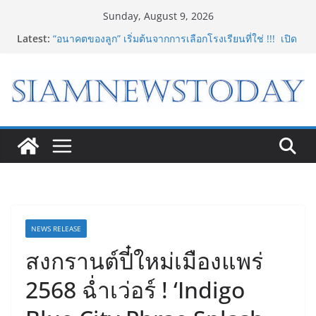
Skip
Sunday, August 9, 2026
to
Latest:
“อนาคตของลูก” เริ่มต้นจากการเลือกโรงเรียนที่ใช่ !!! เปิด
content
มุมมองใหม่สู่การศึกษาระดับมัธยมในประเทศจีน
Bambu Lab เปิด Bambu World และ Authorized
Premium Store แห่งแรกในไทย สร้าง Community แห่ง
การเรียนรู้ผ่าน 3D Printing
LORDNINE จัดศึกคนดังสายเกม ไทย ปะทะ ฟิลิปปินส์ ใน
“Rise of the Tenth Lord” เปิดสงครามกิลด์ข้ามประเทศ
ฉลองเซิร์ฟเวอร์ใหม่ เฮเลนา
8.8 “ซูเลียน” รวมพลังนักธุรกิจทั่วประเทศ จัดประชุมใหญ่
แห่งปี พบ CEO “ดร.ปิยะวัฒน์” ถ่ายทอดวิสัยทัศน์ธุรกิจ
พร้อมฟรีคอนเสิร์ต “โชค รถแห่” ยกวง
“ดีโด้” คว้ารางวัล Marketeer ตอกย้ำผู้นำตลาดน้ำผลไม้
Non 100% ครองที่ 1 ในใจผู้บริโภค 8 ปีซ้อน
NEWS RELEASE
สงกรานต์ปี๋ใหม่เมืองแพร่
2568 ฉ่ำเว่อร์ ! ‘Indigo