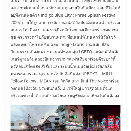
เดินทางมาจากต่างอำเภอ ตลอดจนนักท่องเที่ยวเข้าร่วมละเล่น
สงกรานต์ สาดน้ำตามท้องถนนทุกสายในตัวเมือง ขณะที่ไฮไลต์
อยู่ที่งานเฟสติวัล Indigo Blue City : Phrae Splash Festival
2025’ ภายใต้รูปแบบการจัดงานเฟสติวัลปิดเมืองเล่นน้ำ บริเวณ
ถนนเจริญเมือง ย่านเศรษฐกิจหลักใจกลางเมืองแพร่ สาดความ
สุข ตระการตาไปกับขบวนแห่สะท้อนเสน่ห์ไทย คาร์นิวัลโชว์
พลังแห่งผ้าไทย แฟชั่น และ Indigo fabric ร่วมสมัย สีสัน
วัฒนธรรมเมืองแพร่ ขบวนแห่ของกลุ่ม LGBTQ สะท้อนสีสันคัล
เลอร์ฟูลเฉลิมฉลองปีแห่งการสมรสเท่าเทียม พร้อมด้วยปาร์ตี้
ฟรีคอนเสิร์ตแสง สีเสียงและระบบน้ำแบบจัดเต็ม เรียกคลื่น
มหาชนมาร่วมสนุกสนานไปกับศิลปินดัง URBOYTJ , MILLI
Fellow Fellow , MEAN เอม วิทวัส และ ยีนส์ The Voice พร้อม
วงดนตรีท้องถิ่น ประชันกันถึง 2 เวทีใหญ่ ยาวสุดถนนตั้งแต่
บริเวณข่วงน้ำคือ จนถึงวงเวียนประตูชัยตลอดเที่ยงวันยันตีสอง