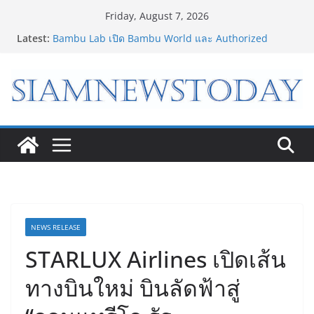
Skip
Friday, August 7, 2026
to
Latest:
Bambu Lab เปิด Bambu World และ Authorized
content
Premium Store แห่งแรกในไทย สร้าง Community แห่ง
การเรียนรู้ผ่าน 3D Printing
เจาะเบื้องหลังความสำเร็จของ The 1 Day 2026 จาก
แคมเปญสู่ Shopping Phenomenon ของไทย
8.8 “ซูเลียน” รวมพลังนักธุรกิจทั่วประเทศ จัดประชุมใหญ่
แห่งปี พบ CEO “ดร.ปิยะวัฒน์” ถ่ายทอดวิสัยทัศน์ธุรกิจ
พร้อมฟรีคอนเสิร์ต “โชค รถแห่” ยกวง
“ดีโด้” คว้ารางวัล Marketeer ตอกย้ำผู้นำตลาดน้ำผลไม้
Non 100% ครองที่ 1 ในใจผู้บริโภค 8 ปีซ้อน
“อนาคตของลูก” เริ่มต้นจากการเลือกโรงเรียนที่ใช่ !!! เปิด
มุมมองใหม่สู่การศึกษาระดับมัธยมในประเทศจีน
NEWS RELEASE
STARLUX Airlines เปิดเส้น
ทางบินใหม่ บินลัดฟ้าสู่