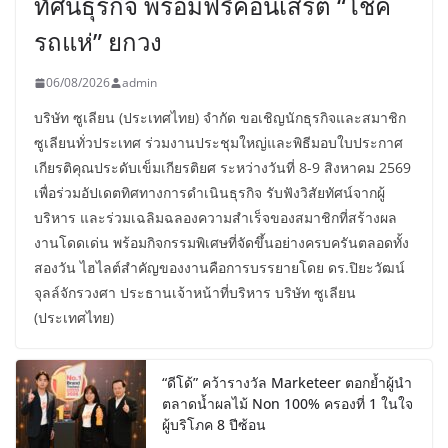
ทัศน์ธุรกิจ พร้อมฟรีคอนเสิร์ต “โชค
รถแห่” ยกวง
06/08/2026
admin
บริษัท ซูเลียน (ประเทศไทย) จำกัด ขอเชิญนักธุรกิจและสมาชิก
ซูเลียนทั่วประเทศ ร่วมงานประชุมใหญ่และพิธีมอบใบประกาศ
เกียรติคุณประดับเข็มเกียรติยศ ระหว่างวันที่ 8-9 สิงหาคม 2569
เพื่อร่วมอัปเดตทิศทางการดำเนินธุรกิจ รับฟังวิสัยทัศน์จากผู้
บริหาร และร่วมเฉลิมฉลองความสำเร็จของสมาชิกที่สร้างผล
งานโดดเด่น พร้อมกิจกรรมพิเศษที่จัดขึ้นอย่างครบครันตลอดทั้ง
สองวัน ไฮไลต์สำคัญของงานคือการบรรยายโดย ดร.ปิยะวัฒน์
จุลล์จักรวงศา ประธานเจ้าหน้าที่บริหาร บริษัท ซูเลียน
(ประเทศไทย)
“ดีโด้” คว้ารางวัล Marketeer ตอกย้ำผู้นำ
ตลาดน้ำผลไม้ Non 100% ครองที่ 1 ในใจ
ผู้บริโภค 8 ปีซ้อน