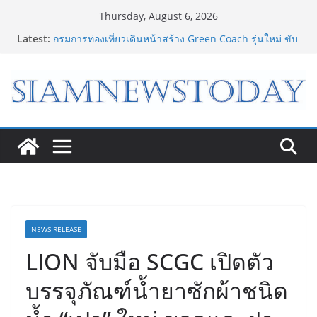
Skip
Thursday, August 6, 2026
to
Latest:
กรมการท่องเที่ยวเดินหน้าสร้าง Green Coach รุ่นใหม่ ขับ
content
เคลื่อนการท่องเที่ยวไทยสู่มาตรฐานสากล ภายใต้
Thailand Green Tourism Plan 2030
“ดีโด้” คว้ารางวัล Marketeer ตอกย้ำผู้นำตลาดน้ำผลไม้
Non 100% ครองที่ 1 ในใจผู้บริโภค 8 ปีซ้อน
“อนาคตของลูก” เริ่มต้นจากการเลือกโรงเรียนที่ใช่ !!! เปิด
มุมมองใหม่สู่การศึกษาระดับมัธยมในประเทศจีน
Bambu Lab เปิด Bambu World และ Authorized
Premium Store แห่งแรกในไทย สร้าง Community แห่ง
การเรียนรู้ผ่าน 3D Printing
เจาะเบื้องหลังความสำเร็จของ The 1 Day 2026 จาก
แคมเปญสู่ Shopping Phenomenon ของไทย
NEWS RELEASE
LION จับมือ SCGC เปิดตัว
บรรจุภัณฑ์น้ำยาซักผ้าชนิด