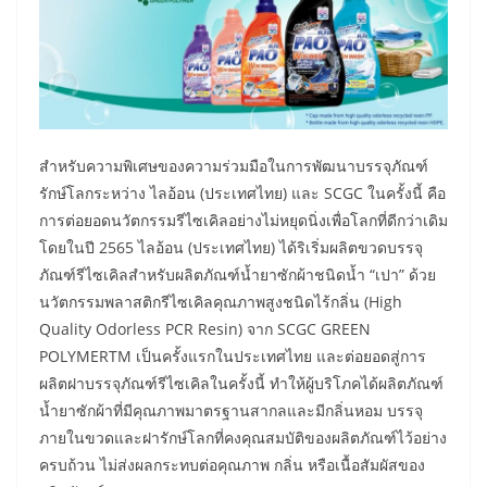
สำหรับความพิเศษของความร่วมมือในการพัฒนาบรรจุภัณฑ์
รักษ์โลกระหว่าง ไลอ้อน (ประเทศไทย) และ SCGC ในครั้งนี้ คือ
การต่อยอดนวัตกรรมรีไซเคิลอย่างไม่หยุดนิ่งเพื่อโลกที่ดีกว่าเดิม
โดยในปี 2565 ไลอ้อน (ประเทศไทย) ได้ริเริ่มผลิตขวดบรรจุ
ภัณฑ์รีไซเคิลสำหรับผลิตภัณฑ์น้ำยาซักผ้าชนิดน้ำ “เปา” ด้วย
นวัตกรรมพลาสติกรีไซเคิลคุณภาพสูงชนิดไร้กลิ่น (High
Quality Odorless PCR Resin) จาก SCGC GREEN
POLYMERTM เป็นครั้งแรกในประเทศไทย และต่อยอดสู่การ
ผลิตฝาบรรจุภัณฑ์รีไซเคิลในครั้งนี้ ทำให้ผู้บริโภคได้ผลิตภัณฑ์
น้ำยาซักผ้าที่มีคุณภาพมาตรฐานสากลและมีกลิ่นหอม บรรจุ
ภายในขวดและฝารักษ์โลกที่คงคุณสมบัติของผลิตภัณฑ์ไว้อย่าง
ครบถ้วน ไม่ส่งผลกระทบต่อคุณภาพ กลิ่น หรือเนื้อสัมผัสของ