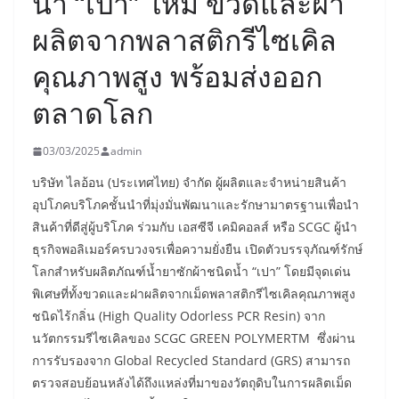
น้ำ “เปา” ใหม่ ขวดและฝา
ผลิตจากพลาสติกรีไซเคิล
คุณภาพสูง พร้อมส่งออก
ตลาดโลก
03/03/2025
admin
บริษัท ไลอ้อน (ประเทศไทย) จำกัด ผู้ผลิตและจำหน่ายสินค้า
อุปโภคบริโภคชั้นนำที่มุ่งมั่นพัฒนาและรักษามาตรฐานเพื่อนำ
สินค้าที่ดีสู่ผู้บริโภค ร่วมกับ เอสซีจี เคมิคอลส์ หรือ SCGC ผู้นำ
ธุรกิจพอลิเมอร์ครบวงจรเพื่อความยั่งยืน เปิดตัวบรรจุภัณฑ์รักษ์
โลกสำหรับผลิตภัณฑ์น้ำยาซักผ้าชนิดน้ำ “เปา” โดยมีจุดเด่น
พิเศษที่ทั้งขวดและฝาผลิตจากเม็ดพลาสติกรีไซเคิลคุณภาพสูง
ชนิดไร้กลิ่น (High Quality Odorless PCR Resin) จาก
นวัตกรรมรีไซเคิลของ SCGC GREEN POLYMERTM ซึ่งผ่าน
การรับรองจาก Global Recycled Standard (GRS) สามารถ
ตรวจสอบย้อนหลังได้ถึงแหล่งที่มาของวัตถุดิบในการผลิตเม็ด