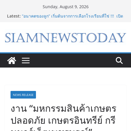
Skip
Sunday, August 9, 2026
to
Latest:
“อนาคตของลูก” เริ่มต้นจากการเลือกโรงเรียนที่ใช่ !!! เปิด
content
มุมมองใหม่สู่การศึกษาระดับมัธยมในประเทศจีน
Bambu Lab เปิด Bambu World และ Authorized
Premium Store แห่งแรกในไทย สร้าง Community แห่ง
การเรียนรู้ผ่าน 3D Printing
LORDNINE จัดศึกคนดังสายเกม ไทย ปะทะ ฟิลิปปินส์ ใน
“Rise of the Tenth Lord” เปิดสงครามกิลด์ข้ามประเทศ
ฉลองเซิร์ฟเวอร์ใหม่ เฮเลนา
8.8 “ซูเลียน” รวมพลังนักธุรกิจทั่วประเทศ จัดประชุมใหญ่
แห่งปี พบ CEO “ดร.ปิยะวัฒน์” ถ่ายทอดวิสัยทัศน์ธุรกิจ
พร้อมฟรีคอนเสิร์ต “โชค รถแห่” ยกวง
“ดีโด้” คว้ารางวัล Marketeer ตอกย้ำผู้นำตลาดน้ำผลไม้
Non 100% ครองที่ 1 ในใจผู้บริโภค 8 ปีซ้อน
NEWS RELEASE
งาน “มหกรรมสินค้าเกษตร
ปลอดภัย เกษตรอินทรีย์ กรี