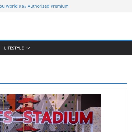
bu World และ Authorized Premium
ร้าง Community แห่งการเรียนรู้ผ่าน 3D
เร็จของ The 1 Day 2026 จากแคมเปญสู่
on ของไทย
นักธุรกิจทั่วประเทศ จัดประชุมใหญ่แห่งปี พบ
ยทอดวิสัยทัศน์ธุรกิจ พร้อมฟรีคอนเสิร์ต
LIFESTYLE
rketeer ตอกย้ำผู้นำตลาดน้ำผลไม้ Non
บริโภค 8 ปีซ้อน
จากการเลือกโรงเรียนที่ใช่ !!! เปิดมุมมอง
มัธยมในประเทศจีน