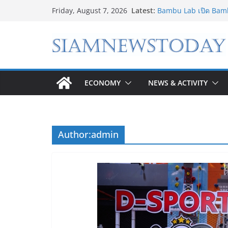
Skip
Latest:
Bambu Lab เปิด Bam
Friday, August 7, 2026
to
Store แห่งแรกในไทย ส
Printing
content
เจาะเบื้องหลังความสำ
Shopping Phenomen
8.8 “ซูเลียน” รวมพลัง
CEO “ดร.ปิยะวัฒน์” ถ่า
“โชค รถแห่” ยกวง
ECONOMY
NEWS & ACTIVITY
“ดีโด้” คว้ารางวัล Ma
100% ครองที่ 1 ในใจผู้
“อนาคตของลูก” เริ่มต้น
ใหม่สู่การศึกษาระดับ
Author:
admin